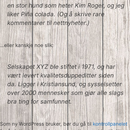
en stor hund som heter Kim Roger, og jeg
liker Piña colada. (Og å skrive rare
kommentarer til nettnyheter.)
…eller kanskje noe slik:
Selskapet XYZ ble stiftet i 1971, og har
vært levert kvalitetsduppeditter siden
da. Ligger i Kristiansund, og sysselsetter
over 2000 mennesker som gjør alle slags
bra ting for samfunnet.
Som ny WordPress bruker, bør du gå til
kontrollpanelet