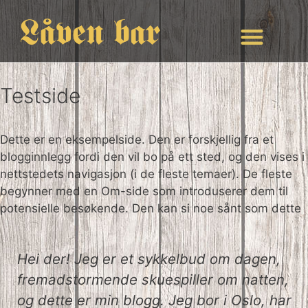
Testside
Dette er en eksempelside. Den er forskjellig fra et
blogginnlegg fordi den vil bo på ett sted, og den vises i
nettstedets navigasjon (i de fleste temaer). De fleste
begynner med en Om-side som introduserer dem til
potensielle besøkende. Den kan si noe sånt som dette
Hei der! Jeg er et sykkelbud om dagen,
fremadstormende skuespiller om natten,
og dette er min blogg. Jeg bor i Oslo, har