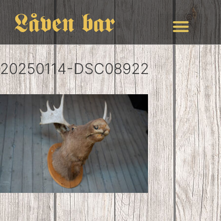
20250114-DSC08922