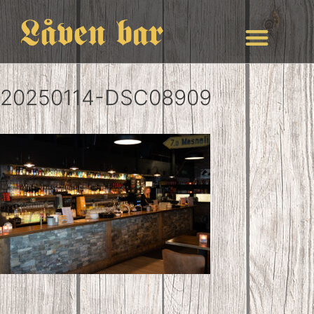
20250114-DSC08909